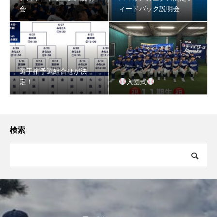
会
ィードバック説明会
選手権予選組合せが決
定！
入団式
検索