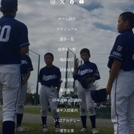
チーム紹介
スケジュール
選手一覧
指導者一覧
施設紹介
試合結果
大会実績
進路実績
26年度新入団案内
途中入団案内
U-12アカデミー
運営企業