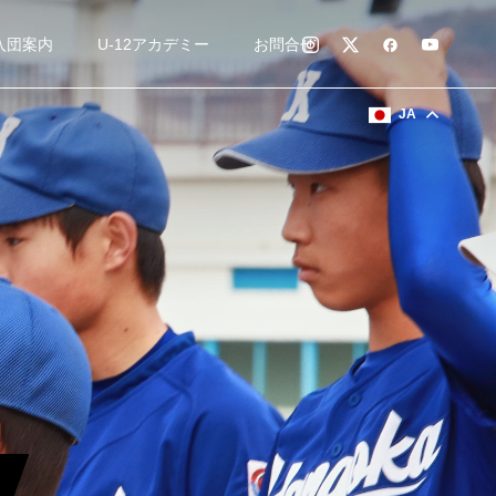
入団案内
U-12アカデミー
お問合せ
JA