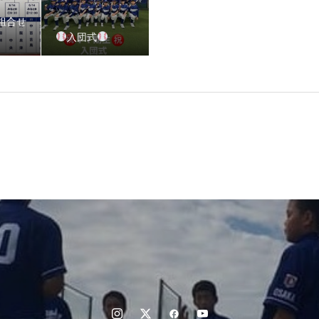
組合せ
入団式