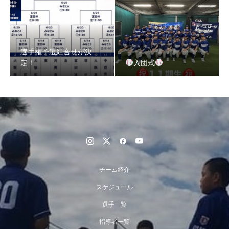
選手権予選組合せが決
定！
入団式
チーム紹介
スケジュール
選手一覧
指導者一覧