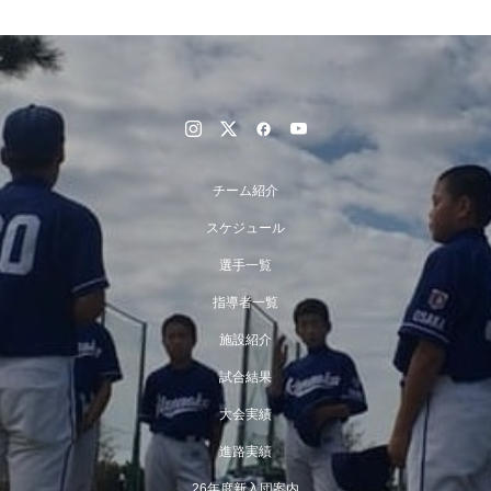
チーム紹介
スケジュール
選手一覧
指導者一覧
施設紹介
試合結果
大会実績
進路実績
26年度新入団案内