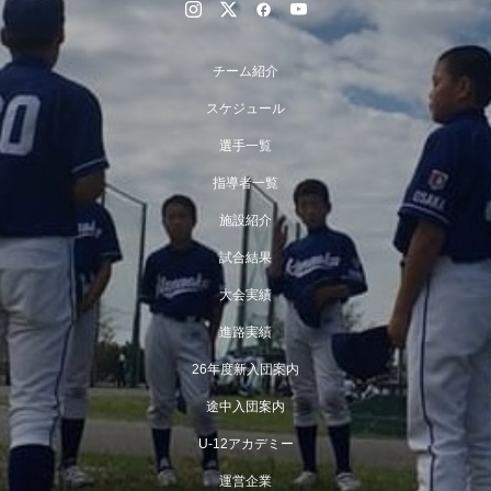
チーム紹介
スケジュール
選手一覧
指導者一覧
施設紹介
試合結果
大会実績
進路実績
26年度新入団案内
途中入団案内
U-12アカデミー
運営企業